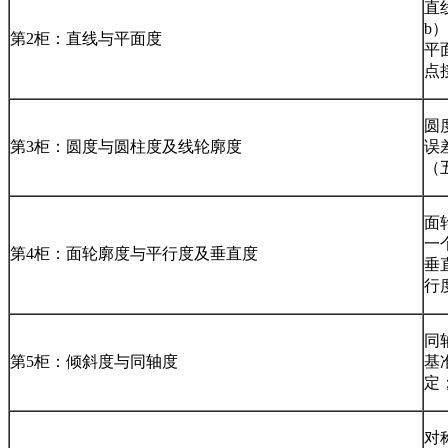
直
b
第2柜：直线与平面度
平
点
圆
第3柜：圆度与圆柱度及线轮廓度
误
（
面
一
第4柜：面轮廓度与平行度及垂直度
垂
行
同
第5柜：倾斜度与同轴度
基
定
对