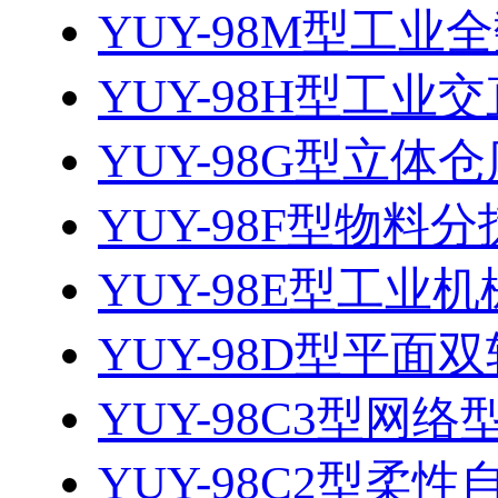
YUY-98M型工
YUY-98H型工业交
YUY-98G型立体
YUY-98F型物料
YUY-98E型工业
YUY-98D型平面双
YUY-98C3型网络
YUY-98C2型柔性