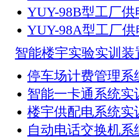
YUY-98B型工厂供
YUY-98A型工
智能楼宇实验实训装
停车场计费管理系
智能一卡通系统实
楼宇供配电系统实
自动电话交换机系