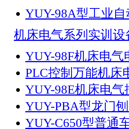
YUY-98A型工
机床电气系列实训设
YUY-98F机床电气
PLC控制万能机床电
YUY-98E机床电气
YUY-PBA型龙门刨
YUY-C650型普通