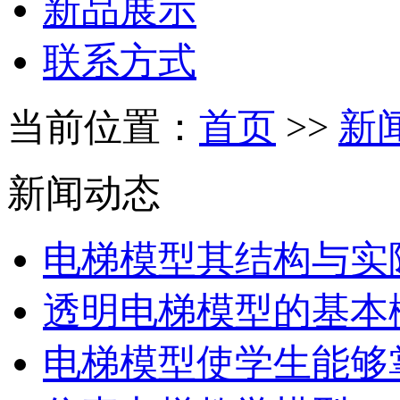
新品展示
联系方式
当前位置：
首页
>>
新
新闻动态
电梯模型其结构与实
透明电梯模型的基本
电梯模型使学生能够