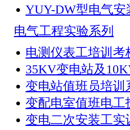
YUY-DW型电气安
电气工程实验系列
电测仪表工培训考
35KV变电站及10K
变电站值班员培训
变配电室值班电工技
变电二次安装工实