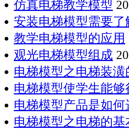
仿真电梯教学模型
20
安装电梯模型需要了
教学电梯模型的应用
观光电梯模型组成
20
电梯模型之电梯装潢
电梯模型使学生能够
电梯模型产品是如何
电梯模型之电梯的基