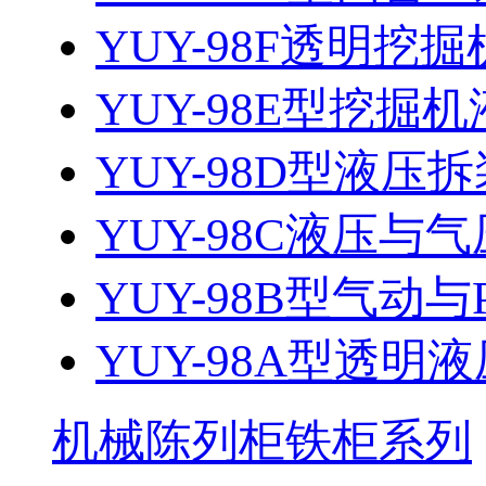
YUY-98F透明挖
YUY-98E型挖掘机
YUY-98D型液
YUY-98C液压与气
YUY-98B型气动
YUY-98A型透
机械陈列柜铁柜系列