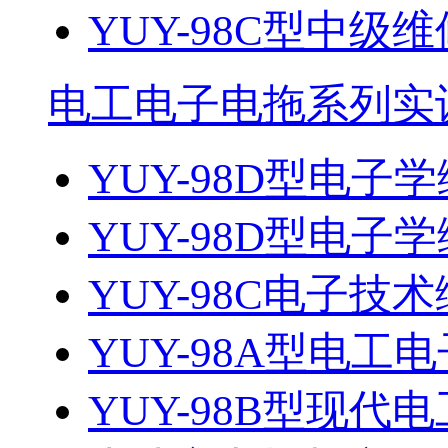
YUY-98C型中级维
电工电子电拖系列实
YUY-98D型电子
YUY-98D型电子
YUY-98C电子技
YUY-98A型电工电
YUY-98B型现